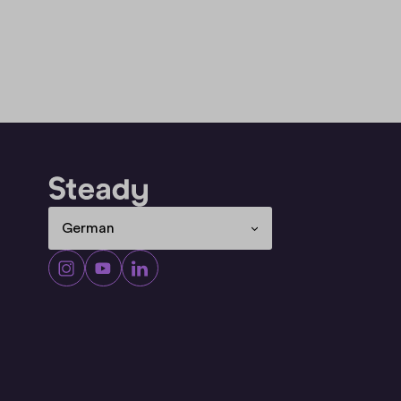
Select Language
German