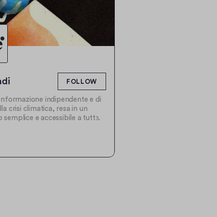
di
FOLLOW
l'informazione indipendente e di
lla crisi climatica, resa in un
o semplice e accessibile a tuttз.