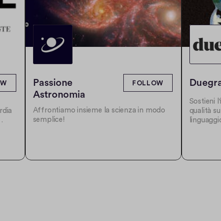
Passione 
Duegra
OW
FOLLOW
Astronomia
Sostieni 
Affrontiamo insieme la scienza in modo
rdia
qualità su
semplice!
linguaggi