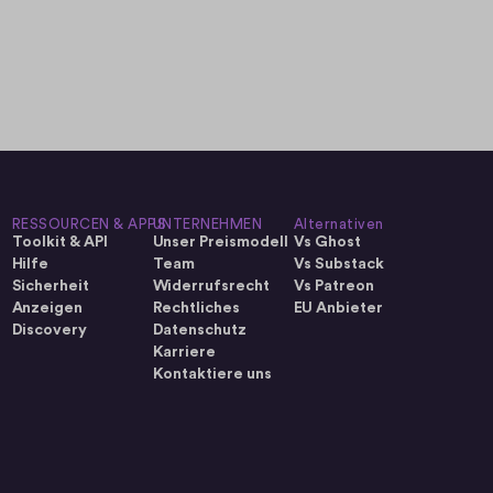
RESSOURCEN & APPS
UNTERNEHMEN
Alternativen
Toolkit & API
Unser Preismodell
Vs Ghost
Hilfe
Team
Vs Substack
Sicherheit
Widerrufsrecht
Vs Patreon
Anzeigen
Rechtliches
EU Anbieter
Discovery
Datenschutz
Karriere
Kontaktiere uns