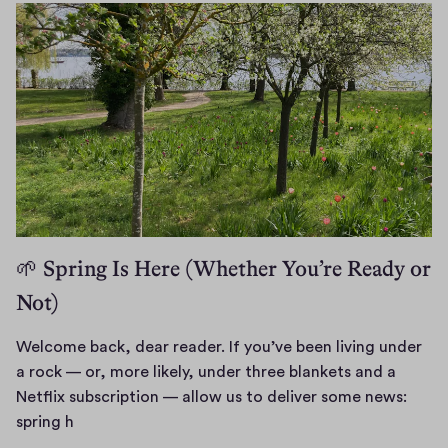
0
s
7
a
.
t
2
e
0
s
2
t
6
🌱 Spring Is Here (Whether You’re Ready or
Not)
Welcome back, dear reader. If you’ve been living under
a rock — or, more likely, under three blankets and a
Netflix subscription — allow us to deliver some news:
W
spring h
e