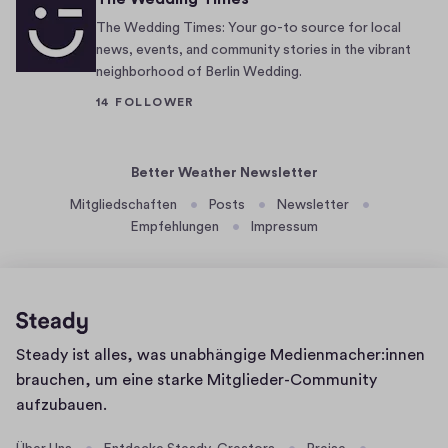
e
The Wedding Times: Your go-to source for local
r
news, events, and community stories in the vibrant
neighborhood of Berlin Wedding.
.
I
14 FOLLOWER
f
y
Better Weather Newsletter
o
u
Mitgliedschaften
Posts
Newsletter
’
Empfehlungen
Impressum
v
e
b
e
Homepage
e
Steady ist alles, was unabhängige Medienmacher:innen
n
brauchen, um eine starke Mitglieder-Community
l
aufzubauen.
i