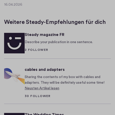
16.04.2026
l
1
c
6
.
o
Weitere Steady-Empfehlungen für dich
0
m
4
e
Steady magazine FR
.
b
2
Describe your publication in one sentence.
a
0
2 FOLLOWER
c
2
k
6
,
cables and adapters
d
e
Sharing the contents of my box with cables and
a
adapters. They will be definitely useful some time!
Neusten Artikel lesen
r
r
30 FOLLOWER
e
a
The Wedding Times
d