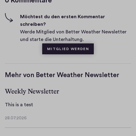
0 Kommentare
h
e
-
n
F
Möchtest du den ersten Kommentar
t
i
schreiben?
a
v
Werde Mitglied von Better Weather Newsletter
r
e
und starte die Unterhaltung.
e
s
MITGLIED WERDEN
Mehr von Better Weather Newsletter
Weekly Newsletter
T
This is a test
h
28.07.2026
i
2
s
8
.
i