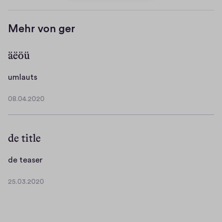
Mehr von ger
äëöü
u
umlauts
m
08.04.2020
l
0
a
8
.
u
de title
0
t
4
s
.
d
de teaser
2
e
0
25.03.2020
t
2
2
e
5
0
.
a
0
s