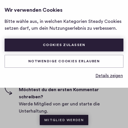
GER
ANMELDEN
Wir verwenden Cookies
Homepage
von
Bitte wähle aus, in welchen Kategorien Steady Cookies
ger
setzen darf, um dein Nutzungserlebnis zu verbessern.
D
08.04.2020
a
t
COOKIES ZULASSEN
0
0
0
Teilen
0
u
H
K
m
i
o
NOTWENDIGE COOKIES ERLAUBEN
g
m
0 Kommentare
m
h
Details zeigen
e
-
n
F
Möchtest du den ersten Kommentar
t
i
schreiben?
a
v
Werde Mitglied von ger und starte die
r
e
Unterhaltung.
e
s
MITGLIED WERDEN