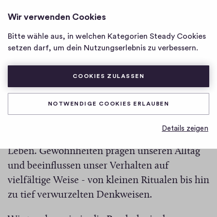
SILENT MOUSE
ANMELDEN
Wir verwenden Cookies
Homepage
von
Bitte wähle aus, in welchen Kategorien Steady Cookies
Silent
Newsletter #44
setzen darf, um dein Nutzungserlebnis zu verbessern.
Mouse
COOKIES ZULASSEN
0
0
0
Teilen
0
H
K
NOTWENDIGE COOKIES ERLAUBEN
In dieser Folge von "Denkanstöße" erkunden
i
o
g
m
wir die faszinierende Welt der Gewohnheiten
Details zeigen
m
h
und ihre Auswirkungen auf unser tägliches
e
-
Leben. Gewohnheiten prägen unseren Alltag
n
F
t
und beeinflussen unser Verhalten auf
i
a
vielfältige Weise - von kleinen Ritualen bis hin
v
r
e
zu tief verwurzelten Denkweisen.
e
s