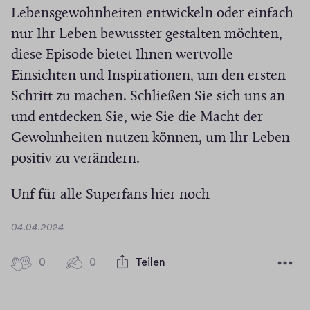
Lebensgewohnheiten entwickeln oder einfach
nur Ihr Leben bewusster gestalten möchten,
diese Episode bietet Ihnen wertvolle
Einsichten und Inspirationen, um den ersten
Schritt zu machen. Schließen Sie sich uns an
und entdecken Sie, wie Sie die Macht der
Gewohnheiten nutzen können, um Ihr Leben
positiv zu verändern.
Unf für alle Superfans hier noch
D
04.04.2024
a
t
0
0
0
Teilen
0
u
H
K
m
i
o