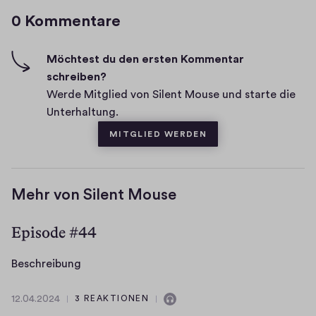
g
m
0 Kommentare
m
h
e
-
n
F
Möchtest du den ersten Kommentar
t
i
schreiben?
a
v
Werde Mitglied von Silent Mouse und starte die
r
e
Unterhaltung.
e
s
MITGLIED WERDEN
Mehr von Silent Mouse
Episode #44
B
Beschreibung
e
s
12.04.2024
3 REAKTIONEN
E
1
c