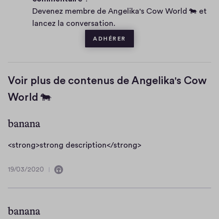
a
v
Devenez membre de Angelika's Cow World 🐄 et
i
e
lancez la conversation.
r
e
ADHÉRER
Voir plus de contenus de Angelika's Cow
World 🐄
banana
<
<strong>strong description</strong>
s
t
19/03/2020
C
1
r
o
9
o
n
/
n
t
0
banana
i
3
g