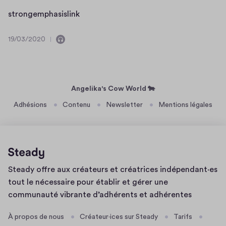
e
/
>
s
strongemphasislink
n
2
s
t
t
0
t
r
19/03/2020
d
2
C
1
r
o
u
0
o
9
o
n
s
n
/
n
o
g
t
0
n
g
i
3
Angelika's Cow World 🐄
e
e
d
/
m
Adhésions
Contenu
Newsletter
Mentions légales
n
2
e
p
t
0
s
h
d
2
c
a
u
0
r
s
s
i
i
Page
o
Steady offre aux créateurs et créatrices indépendant·es
p
d'accueil
n
s
tout le nécessaire pour établir et gérer une
t
l
communauté vibrante d’adhérents et adhérentes
i
i
o
n
À propos de nous
Créateur·ices sur Steady
Tarifs
n