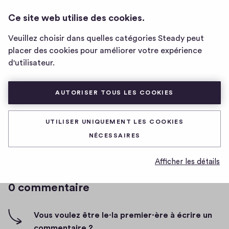
ANGELIKA'S COW WORLD 🐄
CONNEXION
Ce site web utilise des cookies.
Page
d'accueil
Veuillez choisir dans quelles catégories Steady peut
de
banana
placer des cookies pour améliorer votre expérience
Angelika's
d'utilisateur.
Cow
World
desc
🐄
AUTORISER TOUS LES COOKIES
D
19/03/2020
a
UTILISER UNIQUEMENT LES COOKIES
t
NÉCESSAIRES
0
0
0
Partager
0
e
h
c
Afficher les détails
i
o
g
m
0 commentaire
m
h
e
-
n
f
Vous voulez être le·la premier·ère à écrire un
t
i
commentaire ?