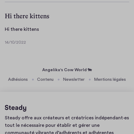
a
9
/
s
Hi there kittens
1
d
0
f
/
H
Hi there kittens
2
i
0
14/10/2022
t
1
2
h
4
2
/
e
1
r
Angelika's Cow World 🐄
0
e
/
Adhésions
Contenu
Newsletter
Mentions légales
k
2
i
0
t
2
t
2
e
Page
Steady offre aux créateurs et créatrices indépendant·es
n
d'accueil
tout le nécessaire pour établir et gérer une
s
communauté vibrante d’adhérents et adhérentes