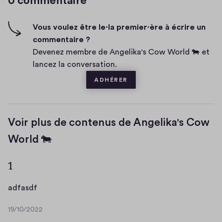
0 commentaire
h
e
-
n
f
Vous voulez être le·la premier·ère à écrire un
t
i
commentaire ?
a
v
Devenez membre de Angelika's Cow World 🐄 et
i
e
lancez la conversation.
r
e
ADHÉRER
Voir plus de contenus de Angelika's Cow
World 🐄
1
a
adfasdf
d
19/10/2022
f
1