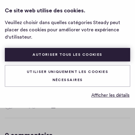
ANGELIKA'S COW WORLD 🐄
CONNEXION
Ce site web utilise des cookies.
Page
d'accueil
Veuillez choisir dans quelles catégories Steady peut
de
This is the title
placer des cookies pour améliorer votre expérience
Angelika's
d'utilisateur.
Cow
World
0
🐄
0
0
Partager
0
AUTORISER TOUS LES COOKIES
h
c
I don't know what to write but I'll publish this
i
o
UTILISER UNIQUEMENT LES COOKIES
g
m
anyway
NÉCESSAIRES
m
h
e
-
D
19/10/2022
n
Afficher les détails
f
a
t
t
i
0
0
0
Partager
a
0
e
v
h
i
c
e
i
r
o
e
g
m
m