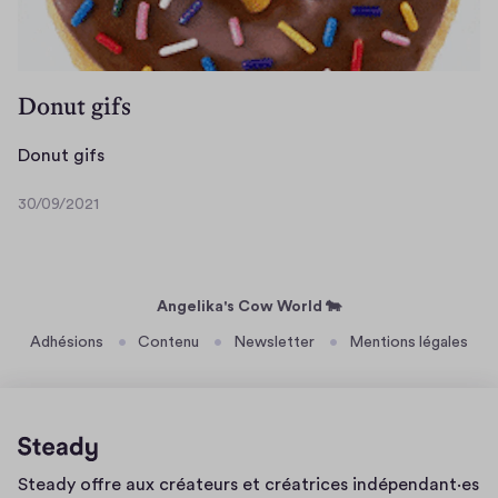
Donut gifs
D
Donut gifs
o
30/09/2021
n
3
u
0
/
t
0
g
Angelika's Cow World 🐄
9
i
/
Adhésions
Contenu
Newsletter
Mentions légales
f
2
s
0
2
1
Page
Steady offre aux créateurs et créatrices indépendant·es