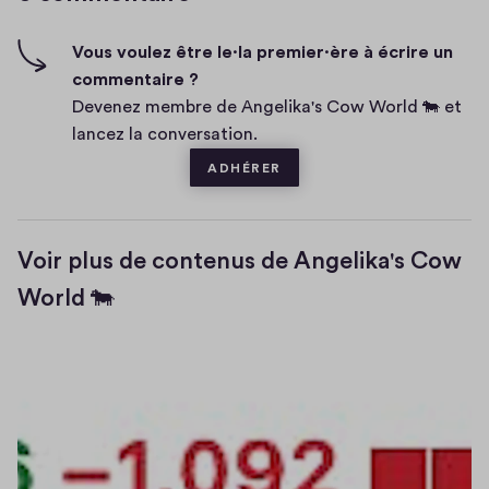
e
-
n
f
Vous voulez être le·la premier·ère à écrire un
t
i
commentaire ?
a
v
Devenez membre de Angelika's Cow World 🐄 et
i
e
lancez la conversation.
r
e
ADHÉRER
Voir plus de contenus de Angelika's Cow
World 🐄