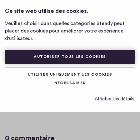
ANGELIKA'S COW WORLD 🐄
CONNEXION
Ce site web utilise des cookies.
Page
d'accueil
Veuillez choisir dans quelles catégories Steady peut
de
dog dog dog
placer des cookies pour améliorer votre expérience
Angelika's
d'utilisateur.
Cow
🐶
World
🐄
AUTORISER TOUS LES COOKIES
(S'OUVRE DANS UNE NOU
MORE DOGS
UTILISER UNIQUEMENT LES COOKIES
NÉCESSAIRES
D
15/10/2021
a
Afficher les détails
t
0
0
0
Partager
0
e
h
c
i
o
g
m
0 commentaire
m
h