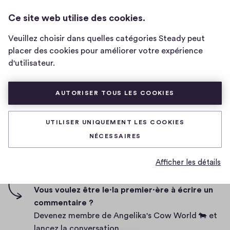
ANGELIKA'S COW WORLD 🐄
CONNEXION
Ce site web utilise des cookies.
Page
d'accueil
Veuillez choisir dans quelles catégories Steady peut
de
I will hack you
placer des cookies pour améliorer votre expérience
Angelika's
d'utilisateur.
Cow
World
D
19/03/2020
🐄
AUTORISER TOUS LES COOKIES
a
t
0
0
0
Partager
0
e
UTILISER UNIQUEMENT LES COOKIES
h
c
i
NÉCESSAIRES
o
g
m
0 commentaire
m
h
Afficher les détails
e
-
n
f
Vous voulez être le·la premier·ère à écrire un
t
i
commentaire ?
a
v
Devenez membre de Angelika's Cow World 🐄 et
i
e
lancez la conversation.
r