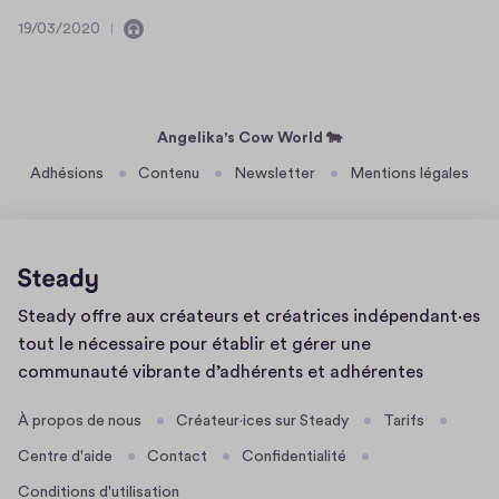
l
t
0
h
e
19/03/2020
d
2
C
1
a
r
u
0
o
9
s
t
s
n
/
i
o
(
t
0
n
s
i
3
"
Angelika's Cow World 🐄
e
l
/
h
Adhésions
Contenu
Newsletter
Mentions légales
n
2
i
i
t
0
n
"
d
2
k
)
u
0
s
Page
o
Steady offre aux créateurs et créatrices indépendant·es
d'accueil
n
tout le nécessaire pour établir et gérer une
communauté vibrante d’adhérents et adhérentes
À propos de nous
Créateur·ices sur Steady
Tarifs
Centre d'aide
Contact
Confidentialité
Conditions d'utilisation