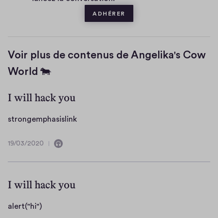
e
ADHÉRER
Voir plus de contenus de Angelika's Cow
World 🐄
I will hack you
s
strongemphasislink
t
r
19/03/2020
C
1
o
o
9
n
n
/
g
t
0
I will hack you
i
3
e
e
/
m
a
alert("hi")
n
2
p