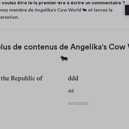
 voulez être le·la premier·ère à écrire un commentaire ?
n
e
t
nez membre de Angelika's Cow World 🐄 et lancez la
a
ersation.
e
plus de contenus de Angelika's Cow
🐄
y the Republic of
ddd
d
dd
d
13/12/2022
1
3
/
1