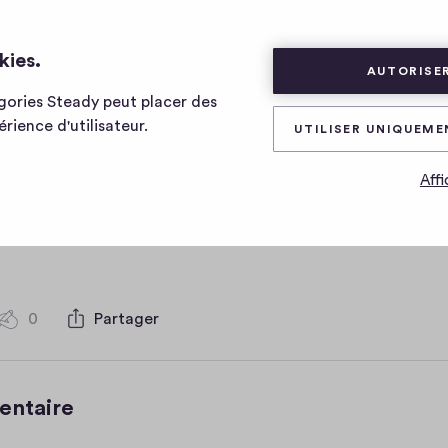
kies.
AUTORISER
égories Steady peut placer des
le
rience d'utilisateur.
UTILISER UNIQUEME
Affi
0
Partager
0
c
o
m
m
0
Partager
0
e
c
n
o
t
m
entaire
a
m
e