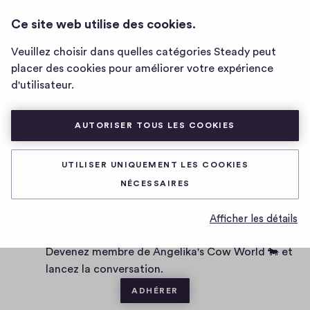
ANGELIKA'S COW WORLD 🐄
CONNEXION
Ce site web utilise des cookies.
Page
d'accueil
Veuillez choisir dans quelles catégories Steady peut
de
placer des cookies pour améliorer votre expérience
Angelika's
D
02/03/2021
d'utilisateur.
Cow
a
World
t
0
0
0
Partager
🐄
0
e
AUTORISER TOUS LES COOKIES
h
c
i
o
g
m
UTILISER UNIQUEMENT LES COOKIES
0 commentaire
m
h
NÉCESSAIRES
e
-
n
f
Vous voulez être le·la premier·ère à écrire un
Afficher les détails
t
i
commentaire ?
a
v
Devenez membre de Angelika's Cow World 🐄 et
i
e
lancez la conversation.
r
e
ADHÉRER