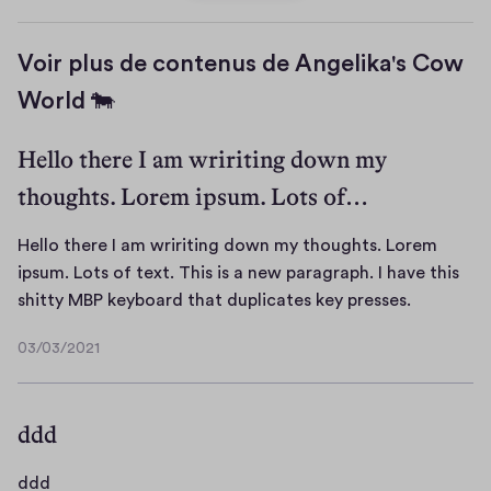
Voir plus de contenus de Angelika's Cow
World 🐄
Hello there I am wririting down my
thoughts. Lorem ipsum. Lots of…
Hello there I am wririting down my thoughts. Lorem
ipsum. Lots of text. This is a new paragraph. I have this
H
shitty MBP keyboard that duplicates key presses.
e
03/03/2021
l
0
l
3
/
o
ddd
0
t
3
h
/
d
ddd
e