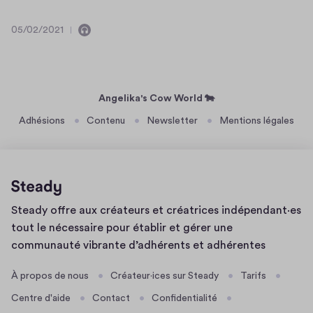
2
d
r
0
d
05/02/2021
e
C
0
2
o
I
5
1
n
/
a
t
0
m
i
2
Angelika's Cow World 🐄
w
e
/
Adhésions
Contenu
Newsletter
Mentions légales
r
n
2
i
t
0
r
d
2
u
i
1
s
t
Page
o
i
Steady offre aux créateurs et créatrices indépendant·es
d'accueil
n
n
tout le nécessaire pour établir et gérer une
g
communauté vibrante d’adhérents et adhérentes
d
À propos de nous
Créateur·ices sur Steady
Tarifs
o
w
Centre d'aide
Contact
Confidentialité