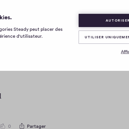
kies.
AUTORISER
égories Steady peut placer des
sad
rience d'utilisateur.
UTILISER UNIQUEME
Affi
0
Partager
0
c
o
m
m
l
e
n
t
a
0
Partager