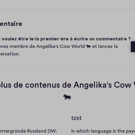
0
c
e
o
m
entaire
m
e
 voulez être le·la premier·ère à écrire un commentaire ?
n
t
nez membre de Angelika's Cow World 🐄 et lancez la
a
ersation.
e
plus de contenus de Angelika's Cow
🐄
test
Hintergründe Russland DW:
in which language is the pa