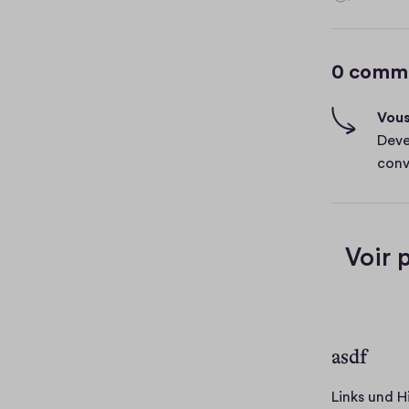
r
e
h
i
g
0 comm
h
-
Vous
f
Deve
i
conv
v
i
e
r
Voir 
asdf
Links und 