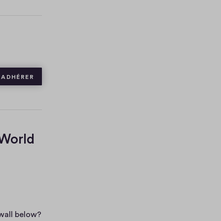
ADHÉRER
 World
ywall below?