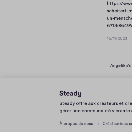
https://ww
scheitert-
un-mensche
67058649W
16/11/2023
1
6
/
1
Angelika's
1
/
2
0
2
3
Page
Steady offre aux créateurs et cré
d'accueil
gérer une communauté vibrante 
À propos de nous
Créateur·ices s