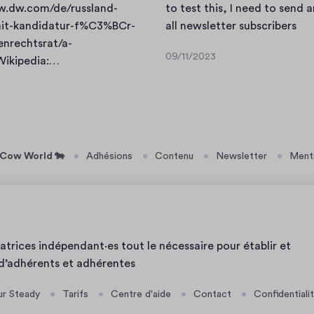
w.dw.com/de/russland-
to test this, I need to send 
i
mit-kandidatur-f%C3%BCr-
all newsletter subscribers
n
nrechtsrat/a-
09/11/2023
L
w
ikipedia:…
0
i
h
9
/
n
i
1
k
c
1
s
h
/
u
l
2
 Cow World 🐄
Adhésions
Contenu
Newsletter
Menti
n
a
0
d
n
2
H
g
3
i
u
n
a
atrices indépendant·es tout le nécessaire pour établir et
t
g
d’adhérents et adhérentes
e
e
r
i
ur Steady
Tarifs
Centre d'aide
Contact
Confidentiali
g
s