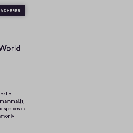
ADHÉRER
 World
mestic
 mammal.[1]
d species in
ommonly