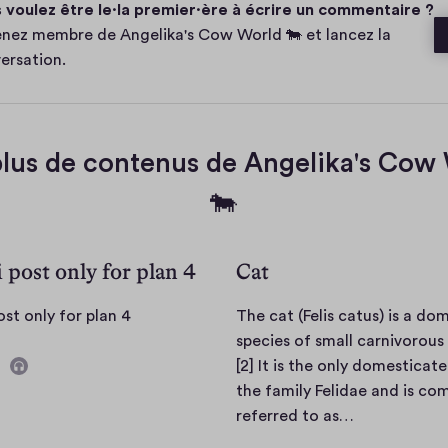
 voulez être le·la premier·ère à écrire un commentaire ?
n
e
t
nez membre de Angelika's Cow World 🐄 et lancez la
a
ersation.
e
plus de contenus de Angelika's Cow
🐄
 post only for plan 4
Cat
a
ost only for plan 4
The cat (Felis catus) is a do
u
species of small carnivorous
d
[2] It is the only domesticate
C
i
the family Felidae and is c
o
T
referred to as…
a
h