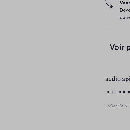
r
Vous
f
Deve
i
conv
v
i
e
r
Voir 
audio api
audio api p
17/03/2023
1
o
7
n
/
t
0