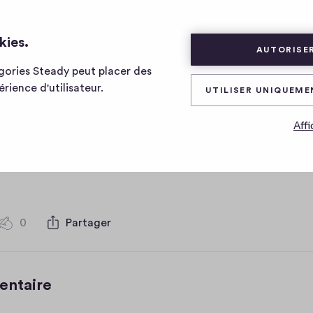
kies.
AUTORISER
égories Steady peut placer des
io api post
rience d'utilisateur.
UTILISER UNIQUEME
Affi
0
Partager
0
c
o
m
m
0
Partager
0
e
c
n
o
t
m
entaire
a
m
e