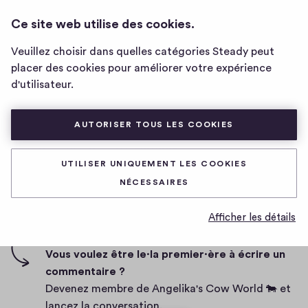
ANGELIKA'S COW WORLD 🐄
CONNEXION
Ce site web utilise des cookies.
Page
d'accueil
Veuillez choisir dans quelles catégories Steady peut
de
banana
placer des cookies pour améliorer votre expérience
Angelika's
d'utilisateur.
Cow
World
D
19/03/2020
🐄
AUTORISER TOUS LES COOKIES
a
t
0
0
0
Partager
0
e
UTILISER UNIQUEMENT LES COOKIES
h
c
i
NÉCESSAIRES
o
g
m
0 commentaire
m
h
Afficher les détails
e
-
n
f
Vous voulez être le·la premier·ère à écrire un
t
i
commentaire ?
a
v
Devenez membre de Angelika's Cow World 🐄 et
i
e
lancez la conversation.
r