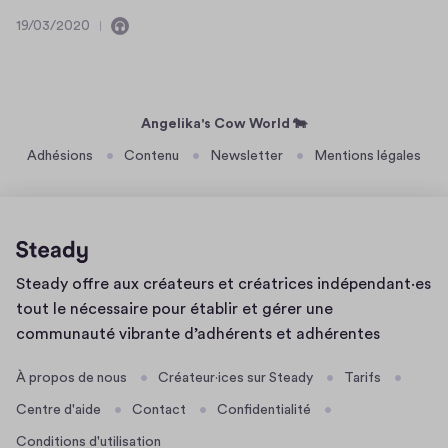
t
t
0
h
r
19/03/2020
d
2
C
1
a
o
u
0
o
9
s
n
s
n
/
i
o
g
t
0
n
s
i
3
Angelika's Cow World 🐄
e
e
l
/
m
Adhésions
Contenu
Newsletter
Mentions légales
n
2
i
p
t
0
n
h
d
2
k
a
u
0
s
s
i
Page
o
Steady offre aux créateurs et créatrices indépendant·es
d'accueil
n
s
tout le nécessaire pour établir et gérer une
l
communauté vibrante d’adhérents et adhérentes
i
n
À propos de nous
Créateur·ices sur Steady
Tarifs
k
Centre d'aide
Contact
Confidentialité
Conditions d'utilisation