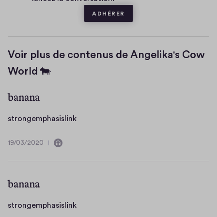
e
ADHÉRER
Voir plus de contenus de Angelika's Cow
World 🐄
banana
s
strongemphasislink
t
r
19/03/2020
C
1
o
o
9
n
n
/
g
t
0
banana
i
3
e
e
/
m
s
strongemphasislink
n
2
p