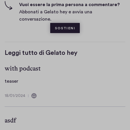
n
c
u
Vuoi essere la prima persona a commentare?
t
i
e
Abbonati a Gelato hey e avvia una
i
n
conversazione.
q
SOSTIENI
u
e
Leggi tutto di Gelato hey
with podcast
t
teaser
e
a
18/01/2024
C
1
s
o
8
e
n
/
r
t
0
asdf
i
1