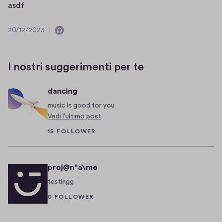
e
/
a
asdf
n
2
s
e
0
d
20/12/2023
a
2
C
2
f
u
4
o
0
d
n
/
I nostri suggerimenti per te
i
t
1
o
i
2
e
/
dancing
n
2
music is good for you
e
0
Vedi l'ultimo post
a
2
15 FOLLOWER
u
3
d
i
o
proj@n"a\me
testingg
0 FOLLOWER