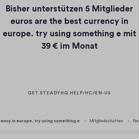
Bisher unterstützen
5 Mitglieder
euros are the best currency in
europe. try using something e mit
39 € im Monat
GET.STEADYHQ.HELP/HC/EN-US
(
Ö
F
F
rency in europe. try using something e
Mitgliedschaften
Ne
N
E
T