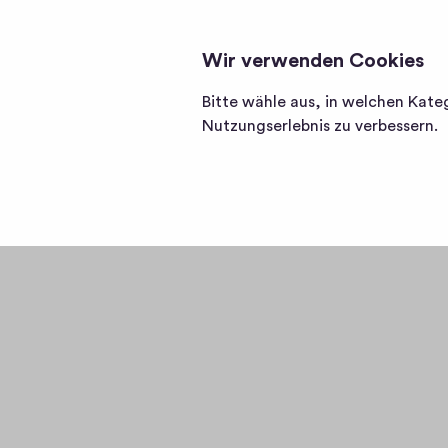
EUROS ARE THE BEST CURRENCY IN EU
Homepage
Wir verwenden Cookies
von
euros
Bitte wähle aus, in welchen Kate
are
Nutzungserlebnis zu verbessern.
the
Becom
best
currency
in
von Magdale
europe.
try
using
something
e