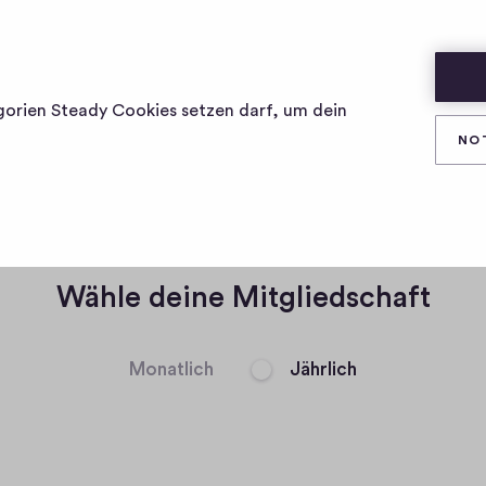
ROPE. TRY USING SOMETHING E
gorien Steady Cookies setzen darf, um dein
NO
e a member of eur
n
Wähle deine Mitgliedschaft
Monatlich
Jährlich