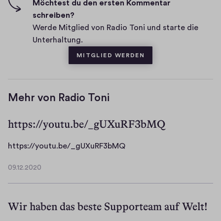
F
Möchtest du den ersten Kommentar
t
i
schreiben?
a
v
Werde Mitglied von Radio Toni und starte die
r
e
Unterhaltung.
e
s
MITGLIED WERDEN
Mehr von Radio Toni
https://youtu.be/_gUXuRF3bMQ
h
https://youtu.be/_gUXuRF3bMQ
t
09.12.2020
t
0
p
9
.
s
Wir haben das beste Supporteam auf Welt!
1
:
2
/