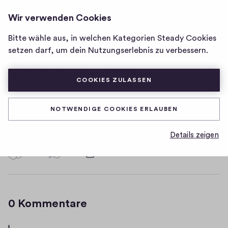
RADIO TONI
ANMELDEN
Wir verwenden Cookies
Homepage
von
Bitte wähle aus, in welchen Kategorien Steady Cookies
Radio
setzen darf, um dein Nutzungserlebnis zu verbessern.
Toni
Gesine Schwan
COOKIES ZULASSEN
Hallo, dies ist ein Interview der Woche...
NOTWENDIGE COOKIES ERLAUBEN
D
09.12.2020
Details zeigen
a
t
0
0
0
Teilen
0
u
H
K
m
i
o
g
m
0 Kommentare
m
h
e
-
n