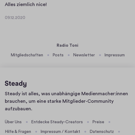
.
A
Alles ziemlich nice!
/
2
l
y
0
09.12.2020
l
0
o
2
e
9
u
0
.
s
t
1
z
u
Radio Toni
2
i
.
.
Mitgliedschaften
Posts
Newsletter
Impressum
e
b
2
m
e
0
l
2
/
i
0
_
c
g
Homepage
Steady ist alles, was unabhängige Medienmacher:innen
h
U
brauchen, um eine starke Mitglieder-Community
n
X
aufzubauen.
i
u
c
R
Über Uns
Entdecke Steady-Creators
Preise
e
F
Hilfe & Fragen
Impressum / Kontakt
Datenschutz
!
3