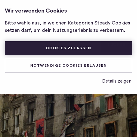
RADIO TONI
ANMELDEN
Wir verwenden Cookies
Homepage
von
Bitte wähle aus, in welchen Kategorien Steady Cookies
Radio
Posts
Mitgliedschaften
setzen darf, um dein Nutzungserlebnis zu verbessern.
Toni
SUCHEN
Suchen
COOKIES ZULASSEN
NOTWENDIGE COOKIES ERLAUBEN
Posts
Details zeigen