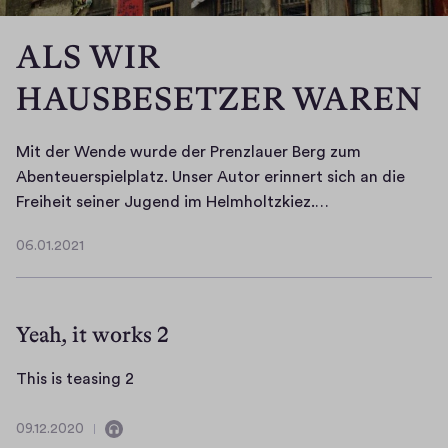
ALS WIR
HAUSBESETZER WAREN
Mit der Wende wurde der Prenzlauer Berg zum
Abenteuerspielplatz. Unser Autor erinnert sich an die
M
Freiheit seiner Jugend im Helmholtzkiez.…
i
06.01.2021
t
06.01.2021
d
e
r
Yeah, it works 2
W
e
T
This is teasing 2
n
h
d
i
09.12.2020
Enthält
09.12.2020