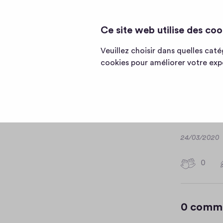
ANGELIKA'S COW WORLD 🐄
Page
Ce site web utilise des coo
d'accueil
de
Veuillez choisir dans quelles cat
Angelika's
Edi
cookies pour améliorer votre expé
Cow
World
🐄
This is 
D
24/03/2020
a
t
0
0
e
h
i
g
0 comm
h