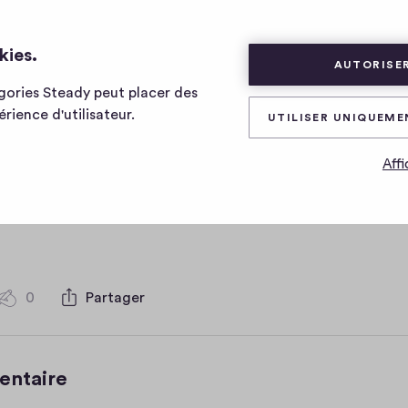
kies.
AUTORISER
égories Steady peut placer des
t body test
rience d'utilisateur.
UTILISER UNIQUEME
Affi
the episodes description
0
Partager
0
c
o
m
entaire
m
e