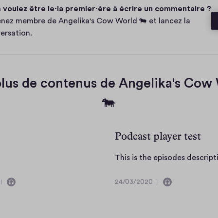
 voulez être le·la premier·ère à écrire un commentaire ?
n
t
nez membre de Angelika's Cow World 🐄 et lancez la
a
ersation.
e
plus de contenus de Angelika's Cow
🐄
Podcast player test
This is the episodes descript
24/03/2020
C
C
2
o
o
4
n
n
/