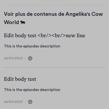
Voir plus de contenus de Angelika's Cow
World 🐄
Edit body test <br/><br/>new line
T
This is the episodes description
h
i
24/03/2020
C
2
s
o
4
i
n
/
s
t
0
Edit body test
i
3
t
e
/
h
T
This is the episodes description
n
2
e
h
t
0
e
i
24/03/2020
d
2
C
2
p
s
u
0