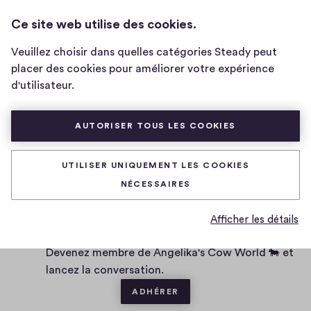
ANGELIKA'S COW WORLD 🐄
CONNEXION
Ce site web utilise des cookies.
Page
d'accueil
Veuillez choisir dans quelles catégories Steady peut
de
placer des cookies pour améliorer votre expérience
Angelika's
D
24/03/2020
d'utilisateur.
Cow
a
World
t
0
0
0
Partager
🐄
0
e
AUTORISER TOUS LES COOKIES
h
c
i
o
g
m
UTILISER UNIQUEMENT LES COOKIES
0 commentaire
m
h
NÉCESSAIRES
e
-
n
f
Vous voulez être le·la premier·ère à écrire un
Afficher les détails
t
i
commentaire ?
a
v
Devenez membre de Angelika's Cow World 🐄 et
i
e
lancez la conversation.
r
e
ADHÉRER