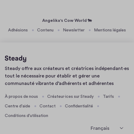
o
4
i
i
s
n
/
s
o
s
t
0
n
o
i
3
Angelika's Cow World 🐄
t
e
d
/
h
Adhésions
Contenu
Newsletter
Mentions légales
n
2
e
e
t
0
s
e
d
2
d
p
u
0
e
i
s
s
s
Page
o
Steady offre aux créateurs et créatrices indépendant·es
c
d'accueil
n
o
tout le nécessaire pour établir et gérer une
r
d
communauté vibrante d’adhérents et adhérentes
i
e
p
s
À propos de nous
Créateur·ices sur Steady
Tarifs
t
d
Centre d'aide
Contact
Confidentialité
i
e
Conditions d'utilisation
o
s
n
c
Français
r