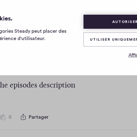
kies.
AUTORISER
égories Steady peut placer des
t body test <br/>
rience d'utilisateur.
UTILISER UNIQUEME
/>new line
Affi
the episodes description
0
Partager
0
c
o