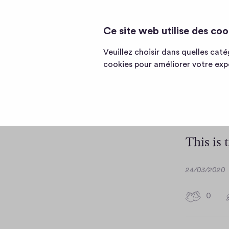
ANGELIKA'S COW WORLD 🐄
Page
Ce site web utilise des coo
d'accueil
de
Veuillez choisir dans quelles cat
Angelika's
Edi
cookies pour améliorer votre expé
Cow
World
🐄
<br
This is 
D
24/03/2020
a
t
0
0
e
h
i