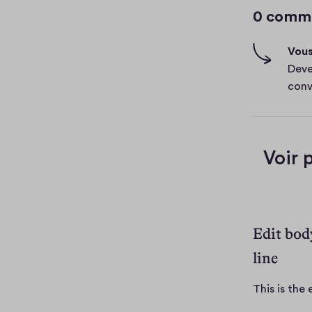
g
0 comm
h
-
Vous
f
Deve
i
conv
v
i
e
r
Voir 
Edit bod
line
This is the