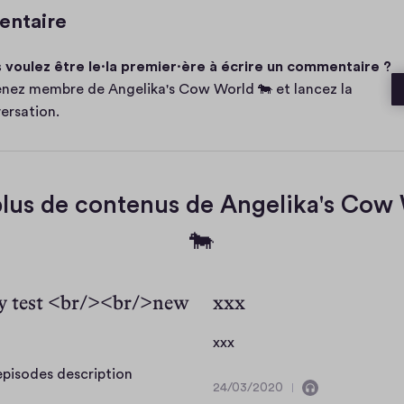
m
entaire
m
e
 voulez être le·la premier·ère à écrire un commentaire ?
n
t
nez membre de Angelika's Cow World 🐄 et lancez la
a
ersation.
e
plus de contenus de Angelika's Cow
🐄
y test <br/><br/>new
xxx
x
xxx
x
T
 episodes description
x
24/03/2020
C
h
2