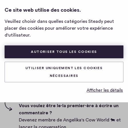
ANGELIKA'S COW WORLD 🐄
CONNEXION
Ce site web utilise des cookies.
Page
d'accueil
Veuillez choisir dans quelles catégories Steady peut
de
I will hack you
placer des cookies pour améliorer votre expérience
Angelika's
d'utilisateur.
Cow
World
D
19/03/2020
🐄
AUTORISER TOUS LES COOKIES
a
t
0
0
0
Partager
0
e
UTILISER UNIQUEMENT LES COOKIES
h
c
i
NÉCESSAIRES
o
g
m
0 commentaire
m
h
Afficher les détails
e
-
n
f
Vous voulez être le·la premier·ère à écrire un
t
i
commentaire ?
a
v
Devenez membre de Angelika's Cow World 🐄 et
i
e
lancez la conversation.
r