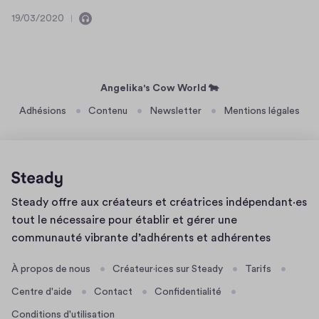
h
t
0
"
e
19/03/2020
d
2
C
1
)
b
u
0
o
9
o
s
n
/
o
d
t
0
n
i
3
Angelika's Cow World 🐄
y
e
/
s
Adhésions
Contenu
Newsletter
Mentions légales
n
2
h
t
0
o
d
2
u
u
0
l
s
d
Page
o
Steady offre aux créateurs et créatrices indépendant·es
d'accueil
n
s
tout le nécessaire pour établir et gérer une
a
communauté vibrante d’adhérents et adhérentes
y
"
À propos de nous
Créateur·ices sur Steady
Tarifs
h
Centre d'aide
Contact
Confidentialité
i
Conditions d'utilisation