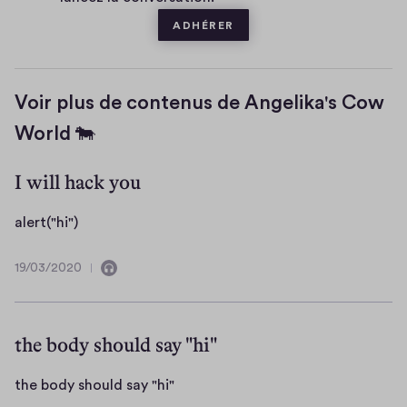
e
ADHÉRER
Voir plus de contenus de Angelika's Cow
World 🐄
I will hack you
a
alert("hi")
l
e
19/03/2020
C
1
r
o
9
t
n
/
(
t
0
the body should say "hi"
i
3
"
e
/
h
t
the body should say "hi"
n
2
i