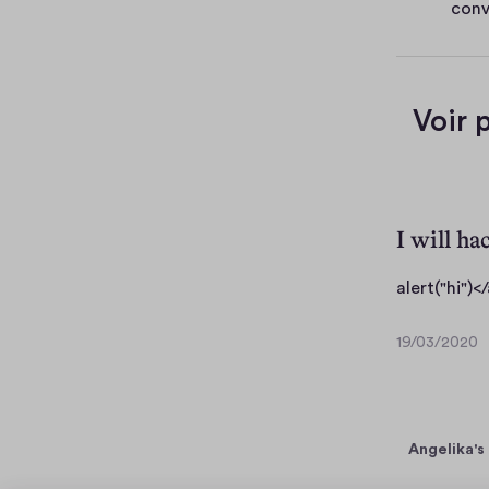
conv
v
i
e
r
Voir 
I will ha
alert("hi")<
19/03/2020
1
o
9
n
/
t
0
i
3
Angelika's
e
/