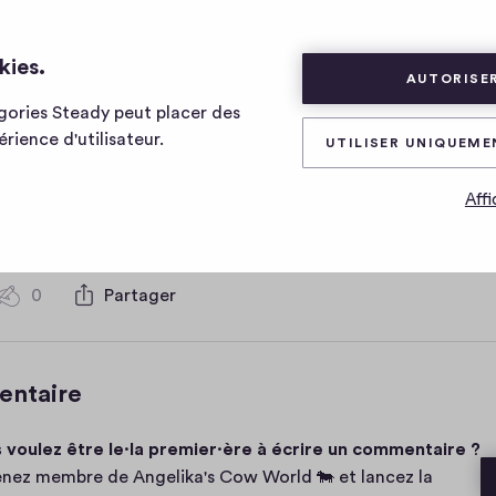
kies.
AUTORISER
égories Steady peut placer des
 body should say "h
rience d'utilisateur.
UTILISER UNIQUEME
Affi
0
Partager
0
c
o
m
entaire
m
e
 voulez être le·la premier·ère à écrire un commentaire ?
n
t
nez membre de Angelika's Cow World 🐄 et lancez la