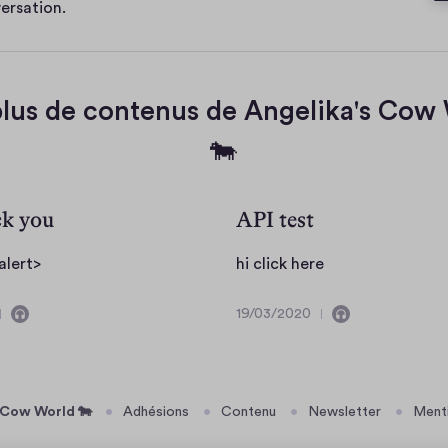
a
ersation.
e
plus de contenus de Angelika's Cow
🐄
ck you
API test
a
h
/alert>
hi click here
l
i
e
c
19/03/2020
C
C
1
r
l
o
9
t
i
n
/
(
c
t
0
i
3
 Cow World 🐄
"
Adhésions
Contenu
Newsletter
k
Menti
e
/
h
h