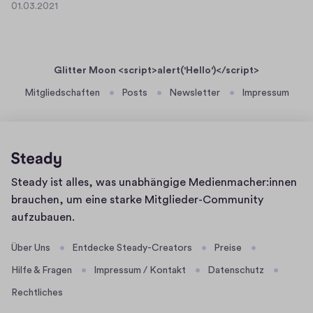
0
01.03.2021
v
0
h
2
g
1
a
1
.
.
v
0
h
c
Glitter Moon <script>alert('Hello')</script>
3
c
j
.
Mitgliedschaften
Posts
Newsletter
Impressum
g
a
2
h
j
0
v
2
h
b
1
b
c
j
Homepage
Steady ist alles, was unabhängige Medienmacher:innen
u
a
brauchen, um eine starke Mitglieder-Community
z
s
aufzubauen.
v
b
Über Uns
Entdecke Steady-Creators
Preise
Hilfe & Fragen
Impressum / Kontakt
Datenschutz
Rechtliches