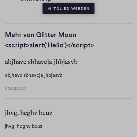
MITGLIED WERDEN
Mehr von Glitter Moon
<script>alert('Hello')</script>
abjhavc sbhavcja jhbjasvb
a
abjhavc sbhavcja jhbjasvb
b
02.03.2021
j
0
h
2
.
a
jhvg. hcghv bcuz
0
v
3
c
.
j
jhvg. hcghv bcuz
s
2
h
b