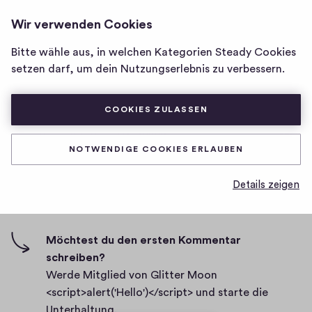
GLITTER MOON
ANMELDEN
Wir verwenden Cookies
Homepage
<SCRIPT>ALERT('HELLO')
</SCRIPT>
von
Bitte wähle aus, in welchen Kategorien Steady Cookies
Glitter
bdharv dfbsb
setzen darf, um dein Nutzungserlebnis zu verbessern.
Moon
<script>alert('Hello')
D
02.03.2021
</script>
COOKIES ZULASSEN
a
t
0
0
0
Teilen
0
u
NOTWENDIGE COOKIES ERLAUBEN
H
K
m
i
o
Details zeigen
g
m
0 Kommentare
m
h
e
-
n
F
Möchtest du den ersten Kommentar
t
i
schreiben?
a
v
Werde Mitglied von Glitter Moon
r
e
<script>alert('Hello')</script> und starte die
e
s
Unterhaltung.