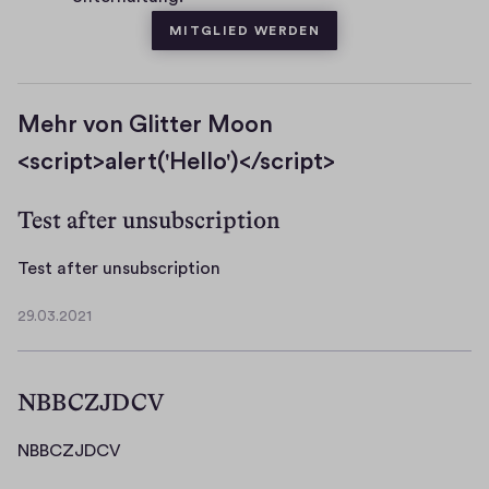
MITGLIED WERDEN
Mehr von Glitter Moon
<script>alert('Hello')</script>
Test after unsubscription
T
Test after unsubscription
e
29.03.2021
s
2
t
9
.
a
NBBCZJDCV
0
f
3
t
.
N
NBBCZJDCV
e
2
B
r