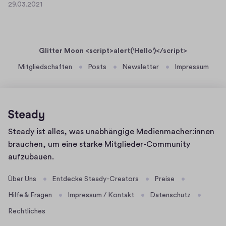
0
29.03.2021
B
2
u
2
C
9
n
1
.
Z
s
0
J
u
Glitter Moon <script>alert('Hello')</script>
3
D
b
.
Mitgliedschaften
Posts
Newsletter
Impressum
C
s
2
V
c
0
2
r
1
i
p
Homepage
Steady ist alles, was unabhängige Medienmacher:innen
t
brauchen, um eine starke Mitglieder-Community
i
aufzubauen.
o
n
Über Uns
Entdecke Steady-Creators
Preise
Hilfe & Fragen
Impressum / Kontakt
Datenschutz
Rechtliches