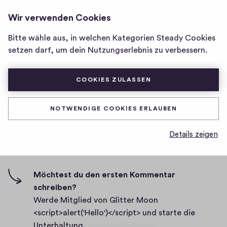
GLITTER MOON
ANMELDEN
Wir verwenden Cookies
Homepage
<SCRIPT>ALERT('HELLO')
</SCRIPT>
von
Bitte wähle aus, in welchen Kategorien Steady Cookies
Glitter
Test before usubscription
setzen darf, um dein Nutzungserlebnis zu verbessern.
Moon
<script>alert('Hello')
D
29.03.2021
</script>
COOKIES ZULASSEN
a
t
0
0
0
Teilen
0
u
NOTWENDIGE COOKIES ERLAUBEN
H
K
m
i
o
Details zeigen
g
m
0 Kommentare
m
h
e
-
n
F
Möchtest du den ersten Kommentar
t
i
schreiben?
a
v
Werde Mitglied von Glitter Moon
r
e
<script>alert('Hello')</script> und starte die
e
s
Unterhaltung.