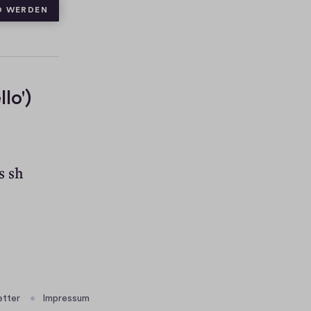
D WERDEN
lo')
s sh
etter
Impressum