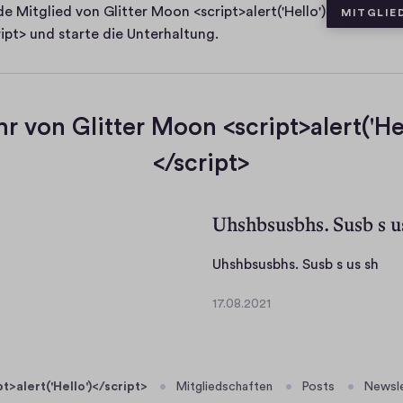
t
e Mitglied von Glitter Moon <script>alert('Hello')
MITGLIE
a
ript> und starte die Unterhaltung.
e
r von Glitter Moon <script>alert('Hel
</script>
Uhshbsusbhs. Susb s u
U
Uhshbsusbhs. Susb s us sh
h
17.08.2021
s
1
h
7
.
b
0
s
t>alert('Hello')</script>
Mitgliedschaften
Posts
Newsl
8
u