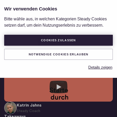
Wir verwenden Cookies
LOGIN
Bitte wähle aus, in welchen Kategorien Steady Cookies
setzen darf, um dein Nutzungserlebnis zu verbessern.
COOKIES ZULASSEN
LEG LOS
Alle Themen
/
Crashkurs: Mitgliedschaften anbieten
/
Starte durch
NOTWENDIGE COOKIES ERLAUBEN
Starte durch
Details zeigen
Katrin Jahns
Steady Coach
Takeaways