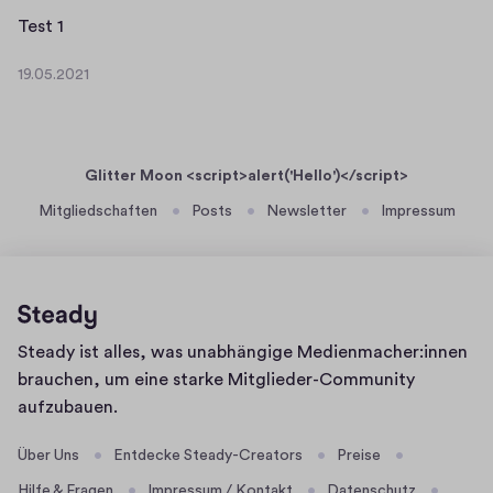
o
.
T
Test 1
s
2
e
t
0
19.05.2021
s
1
I
2
t
9
d
1
.
1
:
0
0
Glitter Moon <script>alert('Hello')</script>
5
3
.
Mitgliedschaften
Posts
Newsletter
Impressum
b
2
2
0
2
0
1
b
a
Homepage
Steady ist alles, was unabhängige Medienmacher:innen
0
brauchen, um eine starke Mitglieder-Community
-
aufzubauen.
2
9
Über Uns
Entdecke Steady-Creators
Preise
1
Hilfe & Fragen
Impressum / Kontakt
Datenschutz