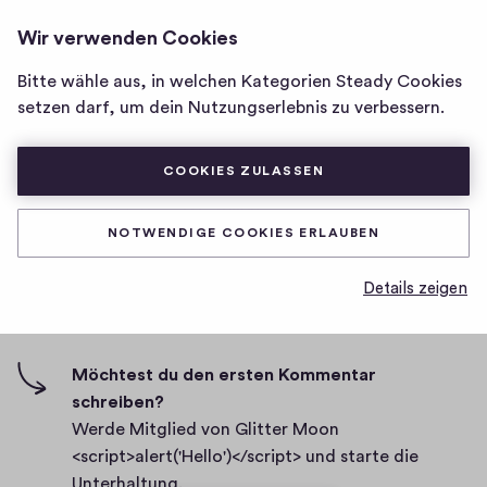
GLITTER MOON
ANMELDEN
Wir verwenden Cookies
Homepage
<SCRIPT>ALERT('HELLO')
</SCRIPT>
von
Bitte wähle aus, in welchen Kategorien Steady Cookies
Glitter
Test 3:
setzen darf, um dein Nutzungserlebnis zu verbessern.
Moon
<script>alert('Hello')
D
19.05.2021
</script>
COOKIES ZULASSEN
a
t
0
0
0
Teilen
0
u
NOTWENDIGE COOKIES ERLAUBEN
H
K
m
i
o
Details zeigen
g
m
0 Kommentare
m
h
e
-
n
F
Möchtest du den ersten Kommentar
t
i
schreiben?
a
v
Werde Mitglied von Glitter Moon
r
e
<script>alert('Hello')</script> und starte die
e
s
Unterhaltung.