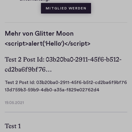
MITGLIED WERDEN
Mehr von Glitter Moon
<script>alert('Hello')</script>
Test 2 Post Id: 03b20ba0-2911-45f6-b512-
cd2ba6f9bf76…
Test 2 Post Id: 03b20ba0-2911-45f6-b512-cd2ba6f9bf76
T
13d759b3-59b9-4db0-a35a-f829e02762d4
e
19.05.2021
s
1
t
9
.
2
Test 1
0
P
5