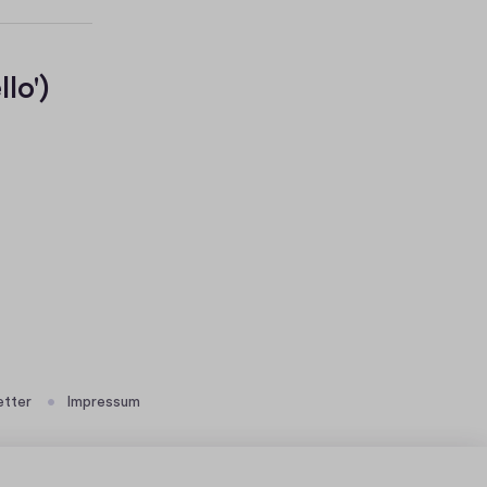
lo')
etter
Impressum