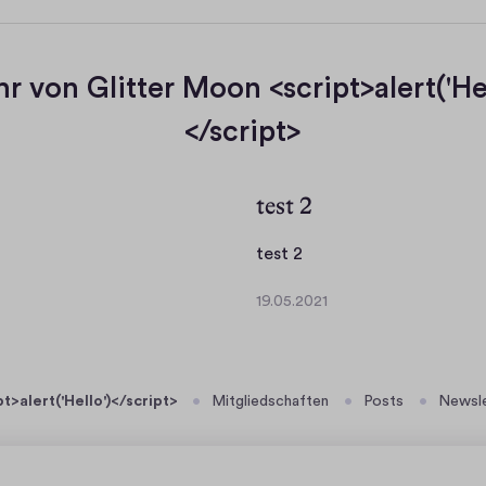
e
r von Glitter Moon <script>alert('Hel
</script>
test 2
t
test 2
e
19.05.2021
s
1
t
9
.
2
0
t>alert('Hello')</script>
Mitgliedschaften
Posts
Newsl
5
.
2
0