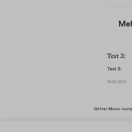
e
s
Meh
Test 3:
T
Test 3:
e
19.05.2021
s
1
t
9
.
3
0
:
Glitter Moon <scrip
5
.
2
0