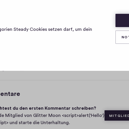
')</SCRIPT>
gorien Steady Cookies setzen darf, um dein
NO
0
Teilen
0
K
o
m
entare
m
e
test du den ersten Kommentar schreiben?
n
t
e Mitglied von Glitter Moon <script>alert('Hello')
MITGLIE
a
ript> und starte die Unterhaltung.